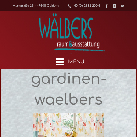
Hartstraße 26 • 47608 Geldern
+49 (0) 2831 200 6
MENÜ
gardinen-
waelbers